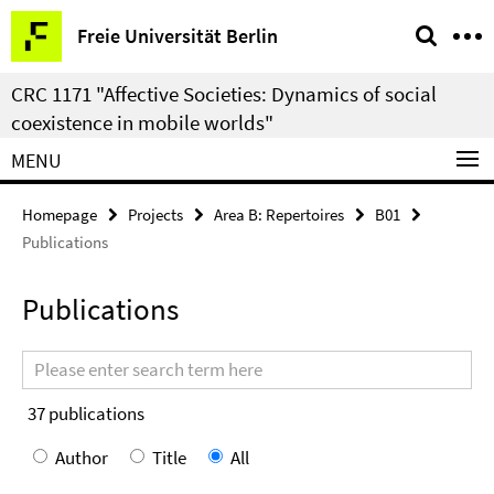
Springe
Service
Freie Universität Berlin
direkt
Navigation
zu
CRC 1171 "Affective Societies: Dynamics of social
Inhalt
coexistence in mobile worlds"
MENU
Homepage
Projects
Area B: Repertoires
B01
Publications
Publications
Search
terms
37
publications
Author
Title
All