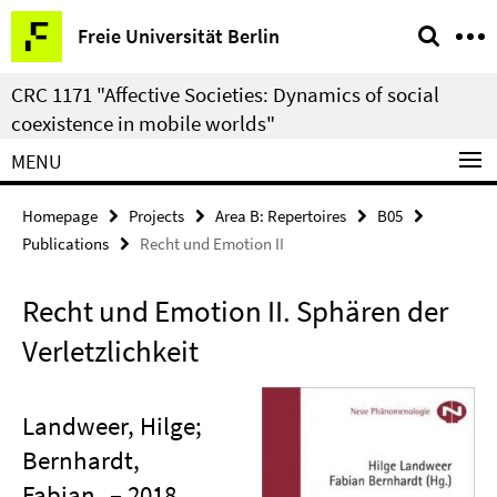
Springe
Service
Freie Universität Berlin
direkt
Navigation
zu
CRC 1171 "Affective Societies: Dynamics of social
Inhalt
coexistence in mobile worlds"
MENU
Homepage
Projects
Area B: Repertoires
B05
Publications
Recht und Emotion II
Recht und Emotion II. Sphären der
Verletzlichkeit
Landweer, Hilge;
Bernhardt,
Fabian
– 2018