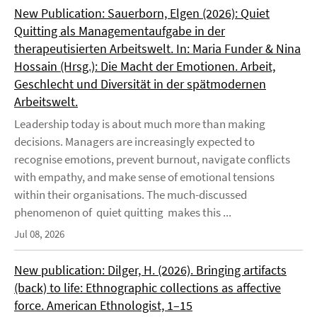
New Publication: Sauerborn, Elgen (2026): Quiet
Quitting als Managementaufgabe in der
therapeutisierten Arbeitswelt. In: Maria Funder & Nina
Hossain (Hrsg.): Die Macht der Emotionen. Arbeit,
Geschlecht und Diversität in der spätmodernen
Arbeitswelt.
Leadership today is about much more than making
decisions. Managers are increasingly expected to
recognise emotions, prevent burnout, navigate conflicts
with empathy, and make sense of emotional tensions
within their organisations. The much-discussed
phenomenon of quiet quitting makes this ...
Jul 08, 2026
New publication: Dilger, H. (2026). Bringing artifacts
(back) to life: Ethnographic collections as affective
force. American Ethnologist, 1–15