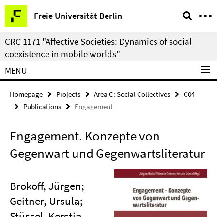
Springe
Service
Freie Universität Berlin
direkt
Navigation
zu
CRC 1171 "Affective Societies: Dynamics of social
Inhalt
coexistence in mobile worlds"
MENU
Homepage
Projects
Area C: Social Collectives
C04
Publications
Engagement
Engagement. Konzepte von
Gegenwart und Gegenwartsliteratur
Brokoff, Jürgen;
Geitner, Ursula;
Stüssel, Kerstin