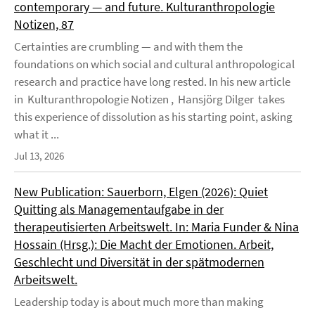
contemporary — and future. Kulturanthropologie
Notizen, 87
Certainties are crumbling — and with them the
foundations on which social and cultural anthropological
research and practice have long rested. In his new article
in Kulturanthropologie Notizen , Hansjörg Dilger takes
this experience of dissolution as his starting point, asking
what it ...
Jul 13, 2026
New Publication: Sauerborn, Elgen (2026): Quiet
Quitting als Managementaufgabe in der
therapeutisierten Arbeitswelt. In: Maria Funder & Nina
Hossain (Hrsg.): Die Macht der Emotionen. Arbeit,
Geschlecht und Diversität in der spätmodernen
Arbeitswelt.
Leadership today is about much more than making