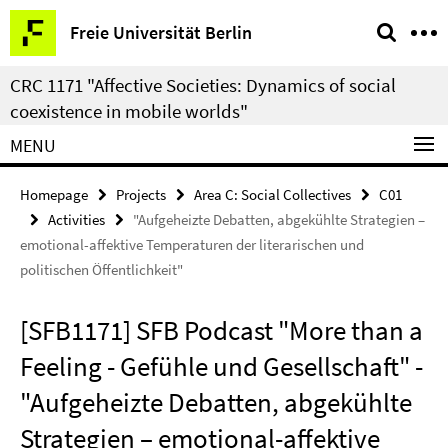
Springe
Service
Freie Universität Berlin
direkt
Navigation
zu
CRC 1171 "Affective Societies: Dynamics of social
Inhalt
coexistence in mobile worlds"
MENU
Homepage
Projects
Area C: Social Collectives
C01
Activities
"Aufgeheizte Debatten, abgekühlte Strategien –
emotional-affektive Temperaturen der literarischen und
politischen Öffentlichkeit"
[SFB1171] SFB Podcast "More than a
Feeling - Gefühle und Gesellschaft" -
"Aufgeheizte Debatten, abgekühlte
Strategien – emotional-affektive