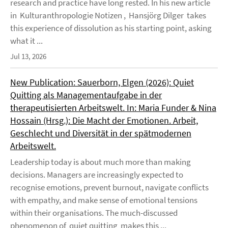
research and practice have long rested. In his new article
in Kulturanthropologie Notizen , Hansjörg Dilger takes
this experience of dissolution as his starting point, asking
what it ...
Jul 13, 2026
New Publication: Sauerborn, Elgen (2026): Quiet
Quitting als Managementaufgabe in der
therapeutisierten Arbeitswelt. In: Maria Funder & Nina
Hossain (Hrsg.): Die Macht der Emotionen. Arbeit,
Geschlecht und Diversität in der spätmodernen
Arbeitswelt.
Leadership today is about much more than making
decisions. Managers are increasingly expected to
recognise emotions, prevent burnout, navigate conflicts
with empathy, and make sense of emotional tensions
within their organisations. The much-discussed
phenomenon of quiet quitting makes this ...