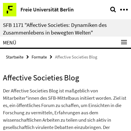
Springe
Service-
Freie Universität Berlin
direkt
Navigation
zu
SFB 1171 "Affective Societies: Dynamiken des
Inhalt
Zusammenlebens in bewegten Welten"
MENÜ
Startseite
Formate
Affective Societies Blog
Affective Societies Blog
Der Affective Societies Blog ist maßgeblich von
Mitarbeiter*innen des SFB-Mittelbaus initiiert worden. Ziel ist
es, ein öffentliches Forum zu schaffen, um Einsichten in die
Forschung zu vermitteln, Erfahrungen aus dem
wissenschaftlichen Arbeiten zu teilen und sich aktiv in
gesellschaftlich virulente Debatten einzubringen. Der