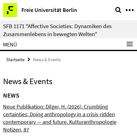
Springe
Service-
Freie Universität Berlin
direkt
Navigation
zu
SFB 1171 "Affective Societies: Dynamiken des
Inhalt
Zusammenlebens in bewegten Welten"
MENÜ
Startseite
News & Events
News & Events
NEWS
Neue Publikation: Dilger, H. (2026). Crumbling
certainties: Doing anthropology in a crisis-ridden
contemporary — and future. Kulturanthropologie
Notizen, 87