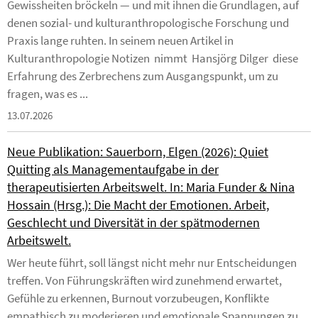
Gewissheiten bröckeln — und mit ihnen die Grundlagen, auf
denen sozial- und kulturanthropologische Forschung und
Praxis lange ruhten. In seinem neuen Artikel in
Kulturanthropologie Notizen nimmt Hansjörg Dilger diese
Erfahrung des Zerbrechens zum Ausgangspunkt, um zu
fragen, was es ...
13.07.2026
Neue Publikation: Sauerborn, Elgen (2026): Quiet
Quitting als Managementaufgabe in der
therapeutisierten Arbeitswelt. In: Maria Funder & Nina
Hossain (Hrsg.): Die Macht der Emotionen. Arbeit,
Geschlecht und Diversität in der spätmodernen
Arbeitswelt.
Wer heute führt, soll längst nicht mehr nur Entscheidungen
treffen. Von Führungskräften wird zunehmend erwartet,
Gefühle zu erkennen, Burnout vorzubeugen, Konflikte
empathisch zu moderieren und emotionale Spannungen zu