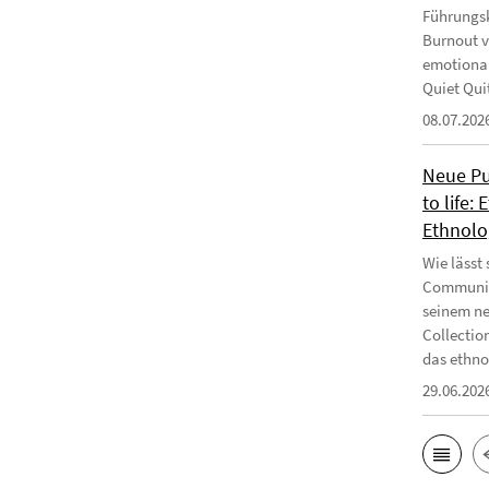
Führungsk
Burnout v
emotional
Quiet Qui
08.07.202
Neue Pub
to life:
Ethnolo
Wie lässt
Communiti
seinem ne
Collectio
das ethnog
29.06.202