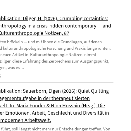
likation: Dilger, H. (2026). Crumbling certainties:
nthropology in a crisis-ridden contemporary — and
 Kulturanthropologie Notizen, 87
ten bröckeln — und mit ihnen die Grundlagen, auf denen
nd kulturanthropologische Forschung und Praxis lange ruhten.
 neuen Artikel in Kulturanthropologie Notizen nimmt
Dilger diese Erfahrung des Zerbrechens zum Ausgangspunkt,
en, was es ...
6
likation: Sauerborn, Elgen (2026): Quiet Quitting
agementaufgabe in der therapeutisierten
elt. In: Maria Funder & Nina Hossain (Hrsg.): Die
r Emotionen. Arbeit, Geschlecht und Diversität in
tmodernen Arbeitswelt.
 führt, soll längst nicht mehr nur Entscheidungen treffen. Von