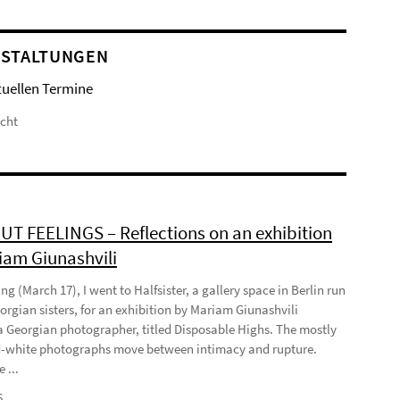
STALTUNGEN
tuellen Termine
icht
T FEELINGS – Reflections on an exhibition
iam Giunashvili
ng (March 17), I went to Halfsister, a gallery space in Berlin run
orgian sisters, for an exhibition by Mariam Giunashvili
a Georgian photographer, titled Disposable Highs. The mostly
-white photographs move between intimacy and rupture.
 ...
6