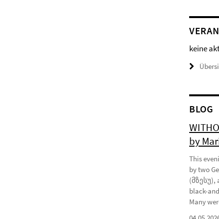
VERAN
keine ak
Übers
BLOG
WITHOU
by Mar
This eveni
by two Ge
(მზესუ), 
black-and
Many were
04.05.202