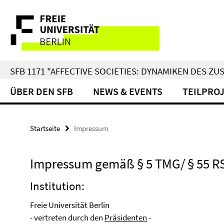
Springe
Service-
direkt
zu
Navigation
Inhalt
SFB 1171 "AFFECTIVE SOCIETIES: DYNAMIKEN DES 
ÜBER DEN SFB
NEWS & EVENTS
TEILPRO
Startseite
Impressum
Impressum gemäß § 5 TMG/ § 55 R
Institution:
Freie Universität Berlin
- vertreten durch den
Präsidenten
-