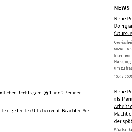
NEWS
Neue Pub
Doing a
future.
Gewisshei
sozial- u
In seinem
Hansjörg 
um zu frag
13.07.202
Neue Pub
entlichen Rechts gem. §§ 1 und 2 Berliner
als Man
Arbeitsw
gt dem geltenden
Urheberrecht
. Beachten Sie
Macht de
der spä
Wer heute