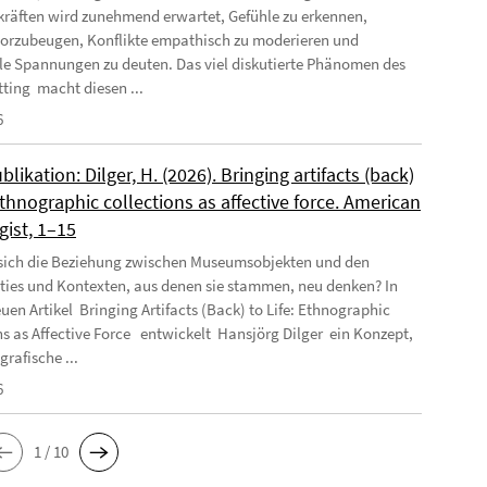
räften wird zunehmend erwartet, Gefühle zu erkennen,
orzubeugen, Konflikte empathisch zu moderieren und
e Spannungen zu deuten. Das viel diskutierte Phänomen des
tting macht diesen ...
6
likation: Dilger, H. (2026). Bringing artifacts (back)
 Ethnographic collections as affective force. American
gist, 1–15
 sich die Beziehung zwischen Museumsobjekten und den
es und Kontexten, aus denen sie stammen, neu denken? In
uen Artikel Bringing Artifacts (Back) to Life: Ethnographic
ns as Affective Force entwickelt Hansjörg Dilger ein Konzept,
rafische ...
6
1 / 10