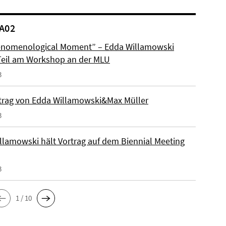
A02
nomenological Moment” – Edda Willamowski
eil am Workshop an der MLU
3
trag von Edda Willamowski&Max Müller
3
llamowski hält Vortrag auf dem Biennial Meeting
3
1 / 10