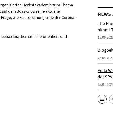
A organisierten Herbstakademie zum Thema
g auf dem Boas-Blog seine aktuelle
NEWS 
e Frage, wie Feldforschung trotz der Corona-
The Phe
nimmt T
meetscrisis/thematische-offenheit-und-
15.06.202
Blogbei
28.04.202
Edda Wi
der SPA
25.04.202