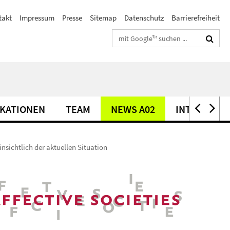
takt
Impressum
Presse
Sitemap
Datenschutz
Barrierefreiheit
Suchbegriffe
IKATIONEN
TEAM
NEWS A02
INTERNATIO
insichtlich der aktuellen Situation