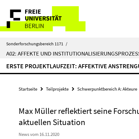
Springe
Service-
direkt
zu
Navigation
Inhalt
Sonderforschungsbereich 1171
/
A02: AFFEKTE UND INSTITUTIONALISIERUNGSPROZES
ERSTE PROJEKTLAUFZEIT: AFFEKTIVE ANSTREN
Startseite
Teilprojekte
Schwerpunktbereich A: Akteure
Max Müller reflektiert seine Forsch
aktuellen Situation
News vom 16.11.2020