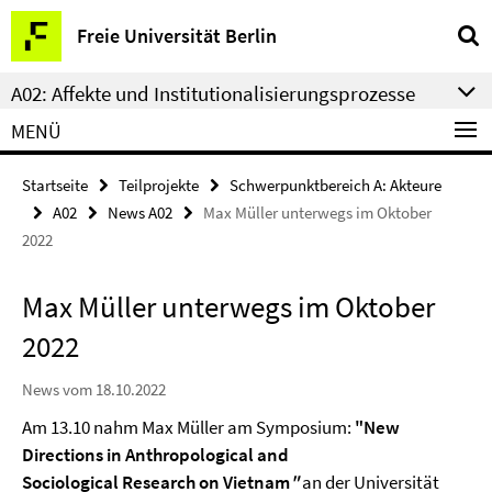
Springe
Service-
Freie Universität Berlin
direkt
Navigation
zu
A02: Affekte und Institutionalisierungsprozesse
Inhalt
MENÜ
Startseite
Teilprojekte
Schwerpunktbereich A: Akteure
A02
News A02
Max Müller unterwegs im Oktober
2022
Max Müller unterwegs im Oktober
2022
News vom 18.10.2022
Am 13.10 nahm Max Müller am Symposium:
"New
Directions in Anthropological and
Sociological Research on Vietnam
"
an der Universität