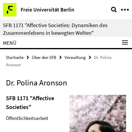
Springe
Service-
Freie Universität Berlin
direkt
Navigation
zu
SFB 1171 "Affective Societies: Dynamiken des
Inhalt
Zusammenlebens in bewegten Welten"
MENÜ
Startseite
Über den SFB
Verwaltung
Dr. Polina
Aronson
Dr. Polina Aronson
SFB 1171 "Affective
Societies"
Öffentlichkeitsarbeit