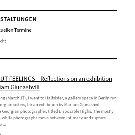
STALTUNGEN
tuellen Termine
icht
T FEELINGS – Reflections on an exhibition
iam Giunashvili
ng (March 17), I went to Halfsister, a gallery space in Berlin run
orgian sisters, for an exhibition by Mariam Giunashvili
a Georgian photographer, titled Disposable Highs. The mostly
-white photographs move between intimacy and rupture.
 ...
6