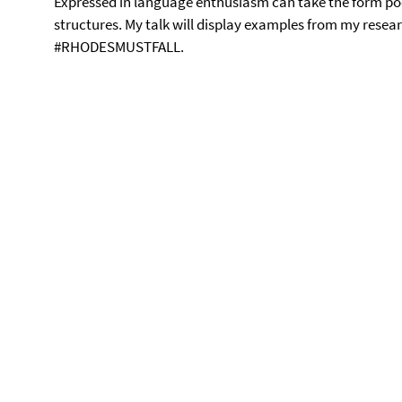
Expressed in language enthusiasm can take the form poe
structures. My talk will display examples from my resea
#RHODESMUSTFALL.