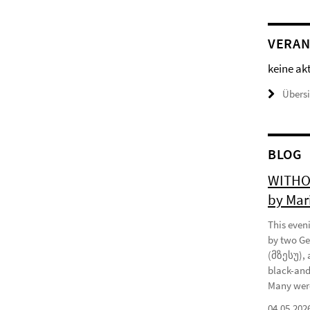
VERAN
keine ak
Übers
BLOG
WITHOU
by Mar
This eveni
by two Ge
(მზესუ), 
black-and
Many were
04.05.202