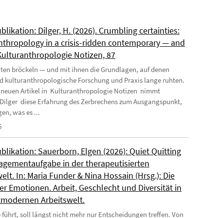
likation: Dilger, H. (2026). Crumbling certainties:
nthropology in a crisis-ridden contemporary — and
 Kulturanthropologie Notizen, 87
ten bröckeln — und mit ihnen die Grundlagen, auf denen
nd kulturanthropologische Forschung und Praxis lange ruhten.
 neuen Artikel in Kulturanthropologie Notizen nimmt
Dilger diese Erfahrung des Zerbrechens zum Ausgangspunkt,
en, was es ...
6
likation: Sauerborn, Elgen (2026): Quiet Quitting
agementaufgabe in der therapeutisierten
elt. In: Maria Funder & Nina Hossain (Hrsg.): Die
r Emotionen. Arbeit, Geschlecht und Diversität in
tmodernen Arbeitswelt.
 führt, soll längst nicht mehr nur Entscheidungen treffen. Von