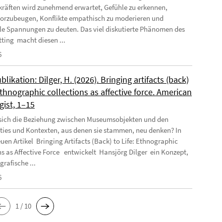
räften wird zunehmend erwartet, Gefühle zu erkennen,
orzubeugen, Konflikte empathisch zu moderieren und
e Spannungen zu deuten. Das viel diskutierte Phänomen des
tting macht diesen ...
6
likation: Dilger, H. (2026). Bringing artifacts (back)
 Ethnographic collections as affective force. American
gist, 1–15
 sich die Beziehung zwischen Museumsobjekten und den
es und Kontexten, aus denen sie stammen, neu denken? In
uen Artikel Bringing Artifacts (Back) to Life: Ethnographic
ns as Affective Force entwickelt Hansjörg Dilger ein Konzept,
rafische ...
6
1 / 10