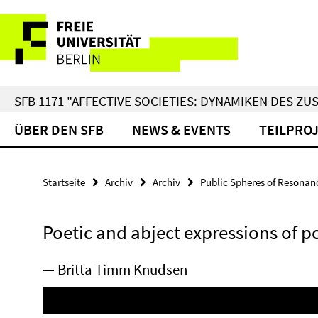
Springe
Service-
direkt
zu
Navigation
Inhalt
SFB 1171 "AFFECTIVE SOCIETIES: DYNAMIKEN DES 
ÜBER DEN SFB
NEWS & EVENTS
TEILPRO
Startseite
Archiv
Archiv
Public Spheres of Resonan
Poetic and abject expressions of p
— Britta Timm Knudsen