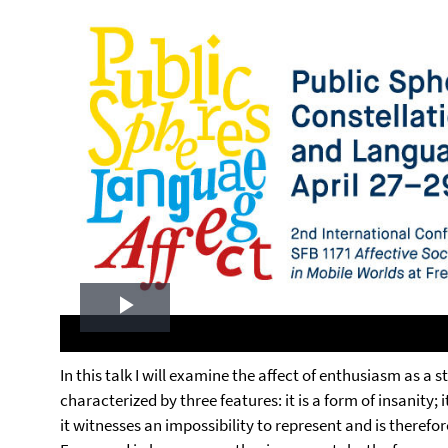
Play
Video
In this talk I will examine the affect of enthusiasm as a 
characterized by three features: it is a form of insanity; 
it witnesses an impossibility to represent and is therefor