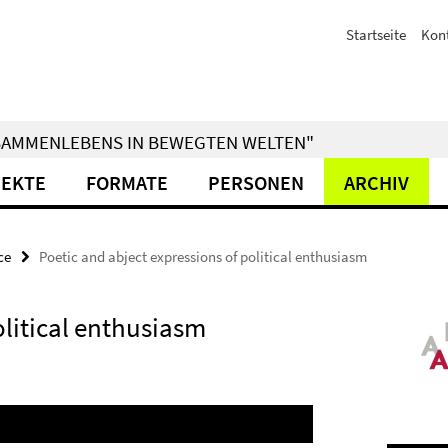
Startseite
Kon
ZUSAMMENLEBENS IN BEWEGTEN WELTEN"
JEKTE
FORMATE
PERSONEN
ARCHIV
ce
Poetic and abject expressions of political enthusiasm
olitical enthusiasm