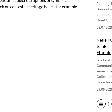
tic and abject disruptions of symbolic
Führungsk
rch on contested heritage issues, for example
Burnout v
emotional
Quiet Qui
08.07.202
Neue Pub
to life:
Ethnolo
Wie lässt
Communiti
seinem ne
Collectio
das ethnog
29.06.202