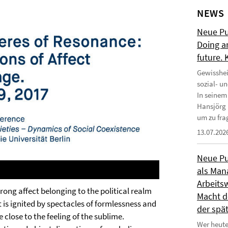
NEWS
Neue Pub
Doing a
future.
Gewisshei
sozial- u
In seinem
Hansjörg 
um zu frag
13.07.202
Neue Pub
als Man
Arbeitsw
strong affect belonging to the political realm
Macht de
it is ignited by spectacles of formlessness and
der spä
e close to the feeling of the sublime.
Wer heute