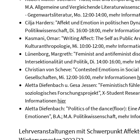
M.A. Allgemeine und Vergleichende Literaturwissensc
- Gegenwartsliteratur, Mo. 12:00-14:00, mehr Informa
Cilja Harders: "Affekt und Emotion in politischen Dy
Politikwissenschaft, Di. 16:00-18:00, mehr Informati
Kasmani, Omar: "Writing Affect: The Self as Public Arc
Kulturanthropologie, Mi. 10:00-12:00, mehr Informat
Lünenborg, Margreth: "Feminist and antifeminist disco
Intersektionalität und Politik, Di. 14:00-16:00, mehr 
Christian von Scheve: "Contested Emotions in Social C
Gesellschaften, Mi. 12:00-16:00, mehr Informationen
h
Aletta Diefenbach u. Gesa Jessen: "Feministisch fühlen
soziologisches Forschungsprojekt", X-Student Researc
Informationen
hier
Aletta Diefenbach: "Politics of the dance(floor): Ein
Emotionen", B.A.; M.A. Politikwissenschaft, mehr In
Lehrveranstaltungen mit Schwerpunkt Affek
Wintersemester 2022/23