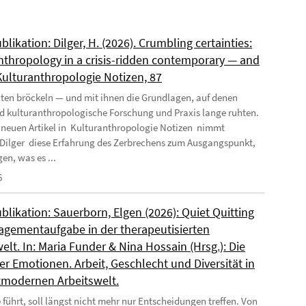
likation: Dilger, H. (2026). Crumbling certainties:
nthropology in a crisis-ridden contemporary — and
 Kulturanthropologie Notizen, 87
ten bröckeln — und mit ihnen die Grundlagen, auf denen
nd kulturanthropologische Forschung und Praxis lange ruhten.
 neuen Artikel in Kulturanthropologie Notizen nimmt
Dilger diese Erfahrung des Zerbrechens zum Ausgangspunkt,
en, was es ...
6
likation: Sauerborn, Elgen (2026): Quiet Quitting
agementaufgabe in der therapeutisierten
elt. In: Maria Funder & Nina Hossain (Hrsg.): Die
r Emotionen. Arbeit, Geschlecht und Diversität in
tmodernen Arbeitswelt.
 führt, soll längst nicht mehr nur Entscheidungen treffen. Von