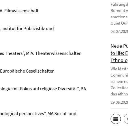
Führungsk
. Filmwissenschaft
Burnout v
emotional
Quiet Qui
stitut für Publizistik- und
08.07.202
Neue Pub
to life:
des Theaters", M.A. Theaterwissenschaften
Ethnolo
Wie lässt
- Europäische Gesellschaften
Communiti
seinem ne
Collectio
ogie mit Fokus auf religiöse Diversität", BA
das ethnog
29.06.202
ological perspectives", MA Sozial- und