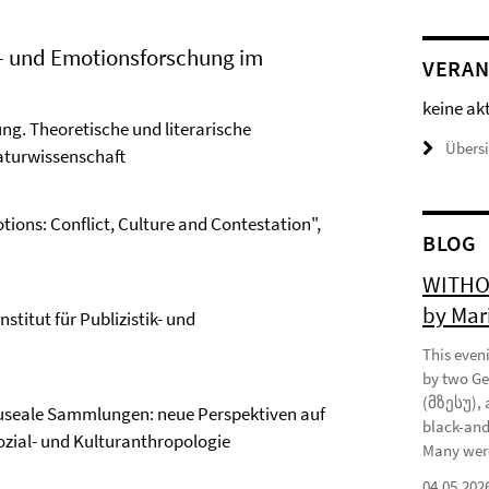
t- und Emotionsforschung im
VERAN
keine ak
ng. Theoretische und literarische
Übers
raturwissenschaft
ions: Conflict, Culture and Contestation",
BLOG
WITHOU
by Mar
stitut für Publizistik- und
This eveni
by two Ge
(მზესუ), 
museale Sammlungen: neue Perspektiven auf
black-and
Sozial- und Kulturanthropologie
Many were
04.05.202