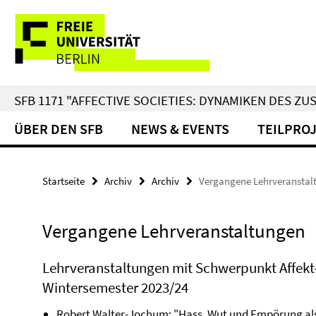
Springe
Service-
direkt
zu
Navigation
Inhalt
SFB 1171 "AFFECTIVE SOCIETIES: DYNAMIKEN DES 
ÜBER DEN SFB
NEWS & EVENTS
TEILPRO
Startseite
Archiv
Archiv
Vergangene Lehrveranstal
Vergangene Lehrveranstaltungen
Lehrveranstaltungen mit Schwerpunkt Affek
Wintersemester 2023/24
Robert Walter-Jochum: "Hass, Wut und Empörung als s