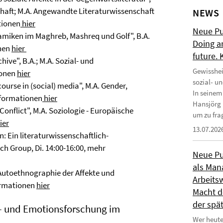
haft; M.A. Angewandte Literaturwissenschaft
NEWS
tionen
hier
Neue Pub
namiken im Maghreb, Mashreq und Golf", B.A.
Doing a
onen
hier
future.
hive", B.A.; M.A. Sozial- und
Gewisshei
ionen
hier
sozial- u
urse in (social) media", M.A. Gender,
In seinem
Informationen
hier
Hansjörg 
onflict", M.A. Soziologie - Europäische
um zu frag
ier
13.07.202
: Ein literaturwissenschaftlich-
h Group, Di. 14:00-16:00, mehr
Neue Pub
als Man
e Autoethnographie der Affekte und
Arbeitsw
formationen
hier
Macht de
der spä
t- und Emotionsforschung im
Wer heute