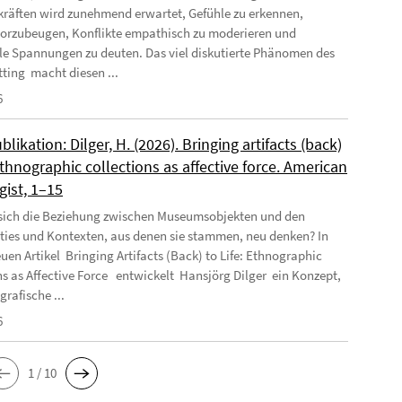
räften wird zunehmend erwartet, Gefühle zu erkennen,
orzubeugen, Konflikte empathisch zu moderieren und
e Spannungen zu deuten. Das viel diskutierte Phänomen des
tting macht diesen ...
6
likation: Dilger, H. (2026). Bringing artifacts (back)
 Ethnographic collections as affective force. American
gist, 1–15
 sich die Beziehung zwischen Museumsobjekten und den
es und Kontexten, aus denen sie stammen, neu denken? In
uen Artikel Bringing Artifacts (Back) to Life: Ethnographic
ns as Affective Force entwickelt Hansjörg Dilger ein Konzept,
rafische ...
6
1 / 10