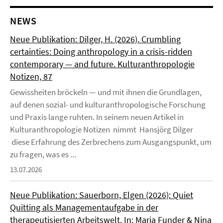
NEWS
Neue Publikation: Dilger, H. (2026). Crumbling
certainties: Doing anthropology in a crisis-ridden
contemporary — and future. Kulturanthropologie
Notizen, 87
Gewissheiten bröckeln — und mit ihnen die Grundlagen,
auf denen sozial- und kulturanthropologische Forschung
und Praxis lange ruhten. In seinem neuen Artikel in
Kulturanthropologie Notizen nimmt Hansjörg Dilger
diese Erfahrung des Zerbrechens zum Ausgangspunkt, um
zu fragen, was es ...
13.07.2026
Neue Publikation: Sauerborn, Elgen (2026): Quiet
Quitting als Managementaufgabe in der
therapeutisierten Arbeitswelt. In: Maria Funder & Nina