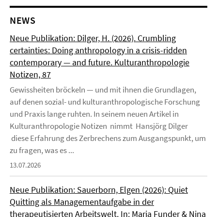
NEWS
Neue Publikation: Dilger, H. (2026). Crumbling
certainties: Doing anthropology in a crisis-ridden
contemporary — and future. Kulturanthropologie
Notizen, 87
Gewissheiten bröckeln — und mit ihnen die Grundlagen,
auf denen sozial- und kulturanthropologische Forschung
und Praxis lange ruhten. In seinem neuen Artikel in
Kulturanthropologie Notizen nimmt Hansjörg Dilger
diese Erfahrung des Zerbrechens zum Ausgangspunkt, um
zu fragen, was es ...
13.07.2026
Neue Publikation: Sauerborn, Elgen (2026): Quiet
Quitting als Managementaufgabe in der
therapeutisierten Arbeitswelt. In: Maria Funder & Nina