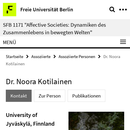
Springe
Service-
Freie Universität Berlin
direkt
Navigation
zu
SFB 1171 "Affective Societies: Dynamiken des
Inhalt
Zusammenlebens in bewegten Welten"
MENÜ
Startseite
Assoziierte
Assoziierte Personen
Dr. Noora
Kotilainen
Dr. Noora Kotilainen
Kontakt
Zur Person
Publikationen
University of
Jyväskylä, Finnland