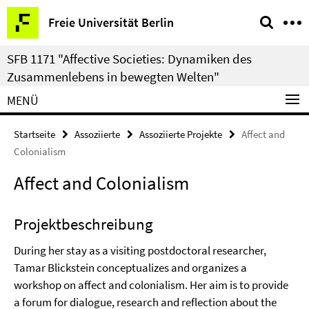
Springe
Service-
Freie Universität Berlin
direkt
Navigation
zu
SFB 1171 "Affective Societies: Dynamiken des
Inhalt
Zusammenlebens in bewegten Welten"
MENÜ
Startseite
Assoziierte
Assoziierte Projekte
Affect and
Colonialism
Affect and Colonialism
Projektbeschreibung
During her stay as a visiting postdoctoral researcher,
Tamar Blickstein conceptualizes and organizes a
workshop on affect and colonialism. Her aim is to provide
a forum for dialogue, research and reflection about the