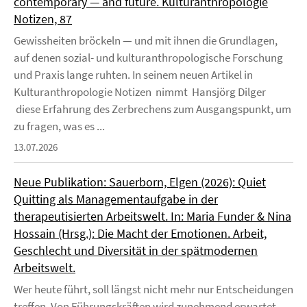
contemporary — and future. Kulturanthropologie
Notizen, 87
Gewissheiten bröckeln — und mit ihnen die Grundlagen,
auf denen sozial- und kulturanthropologische Forschung
und Praxis lange ruhten. In seinem neuen Artikel in
Kulturanthropologie Notizen nimmt Hansjörg Dilger
diese Erfahrung des Zerbrechens zum Ausgangspunkt, um
zu fragen, was es ...
13.07.2026
Neue Publikation: Sauerborn, Elgen (2026): Quiet
Quitting als Managementaufgabe in der
therapeutisierten Arbeitswelt. In: Maria Funder & Nina
Hossain (Hrsg.): Die Macht der Emotionen. Arbeit,
Geschlecht und Diversität in der spätmodernen
Arbeitswelt.
Wer heute führt, soll längst nicht mehr nur Entscheidungen
treffen. Von Führungskräften wird zunehmend erwartet,