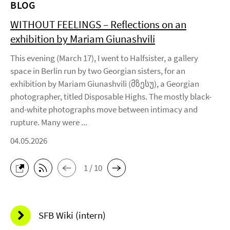
BLOG
WITHOUT FEELINGS – Reflections on an
exhibition by Mariam Giunashvili
This evening (March 17), I went to Halfsister, a gallery
space in Berlin run by two Georgian sisters, for an
exhibition by Mariam Giunashvili (მზესუ), a Georgian
photographer, titled Disposable Highs. The mostly black-
and-white photographs move between intimacy and
rupture. Many were ...
04.05.2026
1 / 10
SFB Wiki (intern)