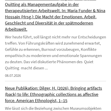
Quitting als Managementaufgabe in der
therapeutisierten Arbeitswelt. In: Maria Funder & Nina
Hossain (Hrsg.): Die Macht der Emotionen. Arbeit,
Geschlecht und Diversität in der spätmodernen
Arbeitswelt.
Wer heute führt, soll längst nicht mehr nur Entscheidungen
treffen. Von Führungskräften wird zunehmend erwartet,
Gefühle zu erkennen, Burnout vorzubeugen, Konflikte
empathisch zu moderieren und emotionale Spannungen
zu deuten. Das viel diskutierte Phänomen des Quiet
Quitting macht diesen ...
08.07.2026
Neue Publikation: Dilger, H. (2026). Bringing artifacts
(back) to life: Ethnographic collections as affective
force. American Ethnologist, 1–15
Wie lässt sich die Beziehung zwischen Museumsobjekten