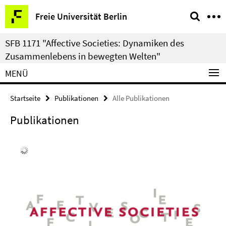
Springe
Service-
Freie Universität Berlin
direkt
Navigation
zu
SFB 1171 "Affective Societies: Dynamiken des
Inhalt
Zusammenlebens in bewegten Welten"
MENÜ
Startseite
Publikationen
Alle Publikationen
Publikationen