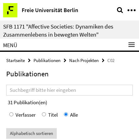
Springe
Service-
Freie Universität Berlin
direkt
Navigation
zu
SFB 1171 "Affective Societies: Dynamiken des
Inhalt
Zusammenlebens in bewegten Welten"
MENÜ
Startseite
Publikationen
Nach Projekten
C02
Publikationen
Suchbegriff
31
Publikation(en)
Verfasser
Titel
Alle
Alphabetisch sortieren