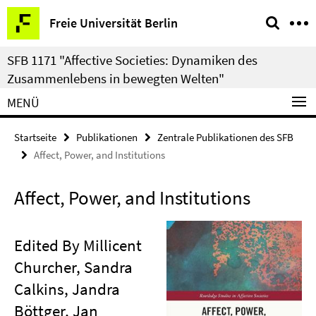
Springe
Service-
Freie Universität Berlin
direkt
Navigation
zu
SFB 1171 "Affective Societies: Dynamiken des
Inhalt
Zusammenlebens in bewegten Welten"
MENÜ
Startseite
Publikationen
Zentrale Publikationen des SFB
Affect, Power, and Institutions
Affect, Power, and Institutions
Edited By Millicent
Churcher, Sandra
Calkins, Jandra
Böttger, Jan