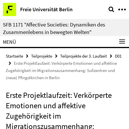
Springe
Service-
Freie Universität Berlin
direkt
Navigation
zu
SFB 1171 "Affective Societies: Dynamiken des
Inhalt
Zusammenlebens in bewegten Welten"
MENÜ
Startseite
Teilprojekte
Teilprojekte der 3. Laufzeit
D01
Erste Projektlaufzeit: Verkörperte Emotionen und affektive
Zugehörigkeit im Migrationszusammenhang: Sufizentren und
(neue) Pfingstkirchen in Berlin
Erste Projektlaufzeit: Verkörperte
Emotionen und affektive
Zugehörigkeit im
Migrationszusammenhang: