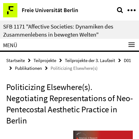
Springe
Service-
Freie Universität Berlin
direkt
Navigation
zu
SFB 1171 "Affective Societies: Dynamiken des
Inhalt
Zusammenlebens in bewegten Welten"
MENÜ
Startseite
Teilprojekte
Teilprojekte der 3. Laufzeit
D01
Publikationen
Politicizing Elsewhere(s)
Politicizing Elsewhere(s).
Negotiating Representations of Neo-
Pentecostal Aesthetic Practice in
Berlin