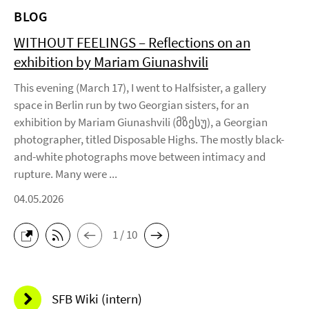
BLOG
WITHOUT FEELINGS – Reflections on an
exhibition by Mariam Giunashvili
This evening (March 17), I went to Halfsister, a gallery
space in Berlin run by two Georgian sisters, for an
exhibition by Mariam Giunashvili (მზესუ), a Georgian
photographer, titled Disposable Highs. The mostly black-
and-white photographs move between intimacy and
rupture. Many were ...
04.05.2026
1 / 10
SFB Wiki (intern)