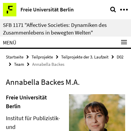
Springe
Service-
Freie Universität Berlin
direkt
Navigation
zu
SFB 1171 "Affective Societies: Dynamiken des
Inhalt
Zusammenlebens in bewegten Welten"
MENÜ
Startseite
Teilprojekte
Teilprojekte der 3. Laufzeit
D02
Team
Annabella Backes
Annabella Backes M.A.
Freie Universität
Berlin
Institut für Publizistik-
und