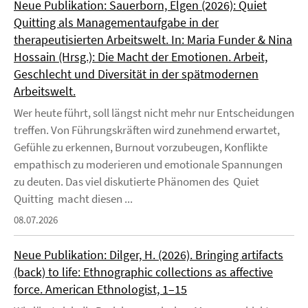
Neue Publikation: Sauerborn, Elgen (2026): Quiet
Quitting als Managementaufgabe in der
therapeutisierten Arbeitswelt. In: Maria Funder & Nina
Hossain (Hrsg.): Die Macht der Emotionen. Arbeit,
Geschlecht und Diversität in der spätmodernen
Arbeitswelt.
Wer heute führt, soll längst nicht mehr nur Entscheidungen
treffen. Von Führungskräften wird zunehmend erwartet,
Gefühle zu erkennen, Burnout vorzubeugen, Konflikte
empathisch zu moderieren und emotionale Spannungen
zu deuten. Das viel diskutierte Phänomen des Quiet
Quitting macht diesen ...
08.07.2026
Neue Publikation: Dilger, H. (2026). Bringing artifacts
(back) to life: Ethnographic collections as affective
force. American Ethnologist, 1–15