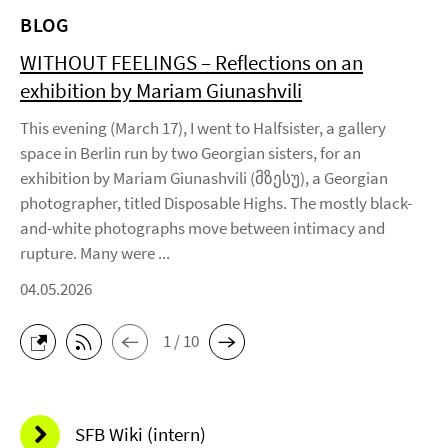
BLOG
WITHOUT FEELINGS – Reflections on an
exhibition by Mariam Giunashvili
This evening (March 17), I went to Halfsister, a gallery
space in Berlin run by two Georgian sisters, for an
exhibition by Mariam Giunashvili (მზესუ), a Georgian
photographer, titled Disposable Highs. The mostly black-
and-white photographs move between intimacy and
rupture. Many were ...
04.05.2026
1 / 10
SFB Wiki (intern)