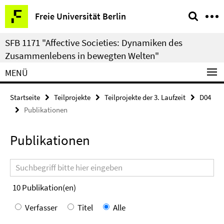
Springe
Service-
Freie Universität Berlin
direkt
Navigation
zu
SFB 1171 "Affective Societies: Dynamiken des
Inhalt
Zusammenlebens in bewegten Welten"
MENÜ
Startseite
Teilprojekte
Teilprojekte der 3. Laufzeit
D04
Publikationen
Publikationen
Suchbegriff
10
Publikation(en)
Verfasser
Titel
Alle