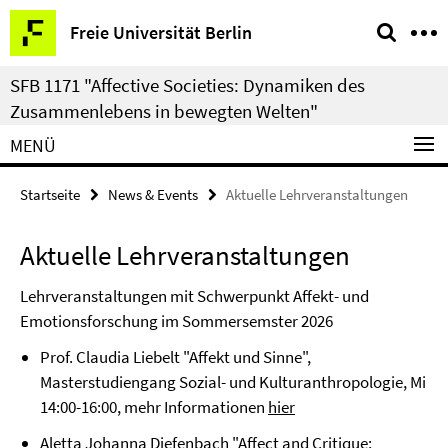
Springe
Service-
Freie Universität Berlin
direkt
Navigation
zu
SFB 1171 "Affective Societies: Dynamiken des
Inhalt
Zusammenlebens in bewegten Welten"
MENÜ
Startseite
News & Events
Aktuelle Lehrveranstaltungen
Aktuelle Lehrveranstaltungen
Lehrveranstaltungen mit Schwerpunkt Affekt- und
Emotionsforschung im Sommersemster 2026
Prof. Claudia Liebelt "Affekt und Sinne",
Masterstudiengang Sozial- und Kulturanthropologie, Mi
14:00-16:00, mehr Informationen
hier
Aletta Johanna Diefenbach "Affect and Critique: