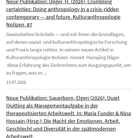
Neue Publikation: Dilger, H. (2026). Crumbling
certainties: Doing anthropology in a crisis-ridden
contemporary — and future. Kulturanthropologie
Notizen, 87
Gewissheiten bröckeln — und mit ihnen die Grundlagen,
auf denen sozial- und kulturanthropologische Forschung
und Praxis lange ruhten. In seinem neuen Artikel in
Kulturanthropologie Notizen nimmt Hansjörg Dilger
diese Erfahrung des Zerbrechens zum Ausgangspunkt, um
zu fragen, was es ...
13.07.2026
Neue Publikation: Sauerborn, Elgen (2026): Quiet
Quitting als Managementaufgabe in der
therapeutisierten Arbeitswelt. In: Maria Funder & Nina
Hossain (Hrsg.): Die Macht der Emotionen. Arbeit,
Geschlecht und Diversität in der spätmodernen
Arbeitswelt.