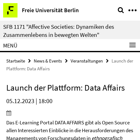
Springe
Service-
Freie Universität Berlin
direkt
Navigation
zu
SFB 1171 "Affective Societies: Dynamiken des
Inhalt
Zusammenlebens in bewegten Welten"
MENÜ
Startseite
News & Events
Veranstaltungen
Launch der
Plattform: Data Affairs
Launch der Plattform: Data Affairs
05.12.2023 | 18:00
Das E-Learning Portal DATA AFFAIRS gibt als Open Source
allen Interessierten Einblicke in die Herausforderungen des
Managements von Forschungsdaten in
ethnografisch