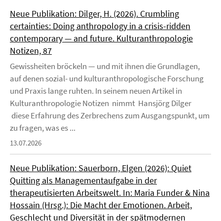
Neue Publikation: Dilger, H. (2026). Crumbling
certainties: Doing anthropology in a crisis-ridden
contemporary — and future. Kulturanthropologie
Notizen, 87
Gewissheiten bröckeln — und mit ihnen die Grundlagen,
auf denen sozial- und kulturanthropologische Forschung
und Praxis lange ruhten. In seinem neuen Artikel in
Kulturanthropologie Notizen nimmt Hansjörg Dilger
diese Erfahrung des Zerbrechens zum Ausgangspunkt, um
zu fragen, was es ...
13.07.2026
Neue Publikation: Sauerborn, Elgen (2026): Quiet
Quitting als Managementaufgabe in der
therapeutisierten Arbeitswelt. In: Maria Funder & Nina
Hossain (Hrsg.): Die Macht der Emotionen. Arbeit,
Geschlecht und Diversität in der spätmodernen