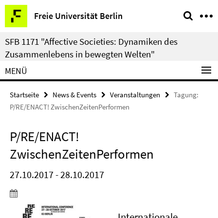
Springe
Service-
Freie Universität Berlin
direkt
Navigation
zu
SFB 1171 "Affective Societies: Dynamiken des
Inhalt
Zusammenlebens in bewegten Welten"
MENÜ
Startseite
News & Events
Veranstaltungen
Tagung:
P/RE/ENACT! ZwischenZeitenPerformen
P/RE/ENACT!
ZwischenZeitenPerformen
27.10.2017 - 28.10.2017
Internationale