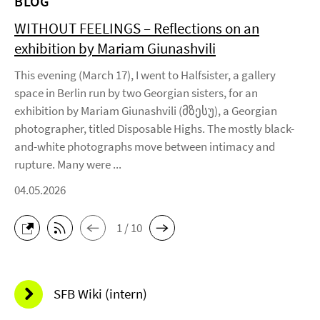
BLOG
WITHOUT FEELINGS – Reflections on an
exhibition by Mariam Giunashvili
This evening (March 17), I went to Halfsister, a gallery
space in Berlin run by two Georgian sisters, for an
exhibition by Mariam Giunashvili (მზესუ), a Georgian
photographer, titled Disposable Highs. The mostly black-
and-white photographs move between intimacy and
rupture. Many were ...
04.05.2026
1 / 10
SFB Wiki (intern)