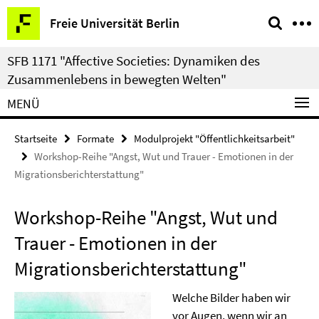
Springe
Service-
Freie Universität Berlin
direkt
Navigation
zu
SFB 1171 "Affective Societies: Dynamiken des
Inhalt
Zusammenlebens in bewegten Welten"
MENÜ
Startseite
Formate
Modulprojekt "Öffentlichkeitsarbeit"
Workshop-Reihe "Angst, Wut und Trauer - Emotionen in der
Migrationsberichterstattung"
Workshop-Reihe "Angst, Wut und
Trauer - Emotionen in der
Migrationsberichterstattung"
Welche Bilder haben wir
vor Augen, wenn wir an