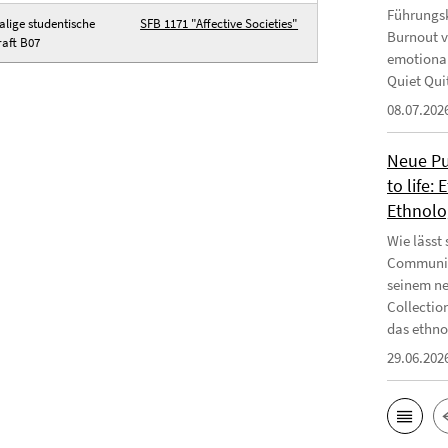
Führungsk
lige studentische
SFB 1171 "Affective Societies"
Burnout v
raft B07
emotional
Quiet Qui
08.07.202
Neue Pub
to life:
Ethnolo
Wie lässt
Communiti
seinem ne
Collectio
das ethnog
29.06.202