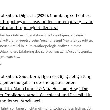
likation: Dilger, H. (2026). Crumbling certainties:
nthropology in a crisis-ridden contemporary — and
 Kulturanthropologie Notizen, 87
ten bröckeln — und mit ihnen die Grundlagen, auf denen
nd kulturanthropologische Forschung und Praxis lange ruhten.
 neuen Artikel in Kulturanthropologie Notizen nimmt
Dilger diese Erfahrung des Zerbrechens zum Ausgangspunkt,
en, was es ...
6
likation: Sauerborn, Elgen (2026): Quiet Quitting
agementaufgabe in der therapeutisierten
elt. In: Maria Funder & Nina Hossain (Hrsg.): Die
r Emotionen. Arbeit, Geschlecht und Diversität in
tmodernen Arbeitswelt.
 führt, soll längst nicht mehr nur Entscheidungen treffen. Von