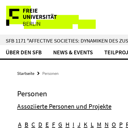
Springe
Service-
direkt
zu
Navigation
Inhalt
SFB 1171 "AFFECTIVE SOCIETIES: DYNAMIKEN DES 
ÜBER DEN SFB
NEWS & EVENTS
TEILPRO
Startseite
Personen
Personen
Assoziierte Personen und Projekte
A
B
C
D
E
F
G
H
I
J
K
L
M
N
O
P