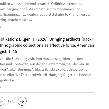
räften wird zunehmend erwartet, Gefühle zu erkennen,
orzubeugen, Konflikte empathisch zu moderieren und
e Spannungen zu deuten. Das viel diskutierte Phänomen des
tting macht diesen ...
6
likation: Dilger, H. (2026). Bringing artifacts (back)
 Ethnographic collections as affective force. American
gist, 1–15
 sich die Beziehung zwischen Museumsobjekten und den
es und Kontexten, aus denen sie stammen, neu denken? In
uen Artikel Bringing Artifacts (Back) to Life: Ethnographic
ns as Affective Force entwickelt Hansjörg Dilger ein Konzept,
rafische ...
6
1 / 10