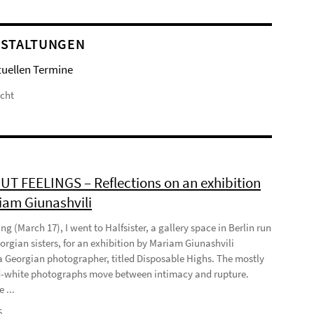
STALTUNGEN
tuellen Termine
icht
T FEELINGS – Reflections on an exhibition
iam Giunashvili
ng (March 17), I went to Halfsister, a gallery space in Berlin run
orgian sisters, for an exhibition by Mariam Giunashvili
a Georgian photographer, titled Disposable Highs. The mostly
-white photographs move between intimacy and rupture.
 ...
6