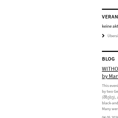
VERAN
keine ak
Übers
BLOG
WITHOU
by Mar
This eveni
by two Ge
(მზესუ), 
black-and
Many were
04.05.202