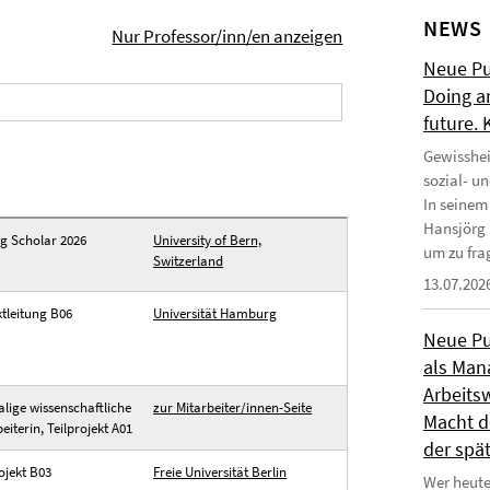
NEWS
Nur Professor/inn/en anzeigen
Neue Pub
Doing a
future.
Gewisshei
sozial- u
In seinem
Hansjörg 
ng Scholar 2026
University of Bern,
um zu frag
Switzerland
13.07.202
ktleitung B06
Universität Hamburg
Neue Pub
als Man
Arbeitsw
lige wissenschaftliche
zur Mitarbeiter/innen-Seite
Macht de
eiterin, Teilprojekt A01
der spä
ojekt B03
Freie Universität Berlin
Wer heute