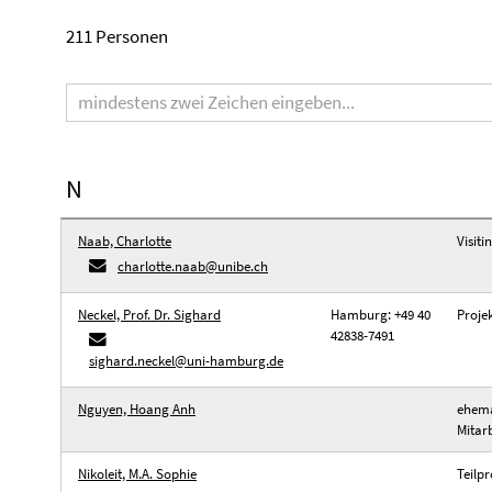
211 Personen
Suchbegriff
N
Naab, Charlotte
Visiti
charlotte.naab@unibe.ch
Neckel, Prof. Dr. Sighard
Hamburg: +49 40
Proje
42838-7491
sighard.neckel@uni-hamburg.de
Nguyen, Hoang Anh
ehema
Mitarb
Nikoleit, M.A. Sophie
Teilpr