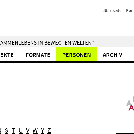
Startseite
Kon
ZUSAMMENLEBENS IN BEWEGTEN WELTEN"
JEKTE
FORMATE
PERSONEN
ARCHIV
R
S
T
U
V
W
Y
Z