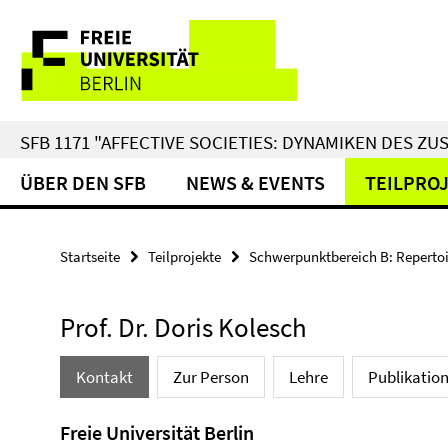
Springe
Service-
direkt
zu
Navigation
Inhalt
SFB 1171 "AFFECTIVE SOCIETIES: DYNAMIKEN DES 
ÜBER DEN SFB
NEWS & EVENTS
TEILPRO
Startseite
Teilprojekte
Schwerpunktbereich B: Repertoi
Prof. Dr. Doris Kolesch
Kontakt
Zur Person
Lehre
Publikatio
Freie Universität Berlin