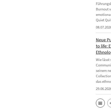
Führungsk
Burnout v
emotional
Quiet Qui
08.07.202
Neue Pub
to life:
Ethnolo
Wie lässt
Communiti
seinem ne
Collectio
das ethnog
29.06.202