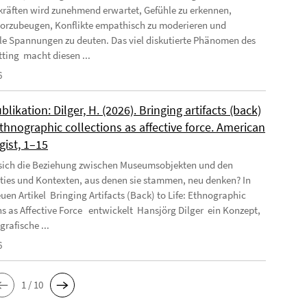
räften wird zunehmend erwartet, Gefühle zu erkennen,
orzubeugen, Konflikte empathisch zu moderieren und
e Spannungen zu deuten. Das viel diskutierte Phänomen des
tting macht diesen ...
6
likation: Dilger, H. (2026). Bringing artifacts (back)
 Ethnographic collections as affective force. American
gist, 1–15
 sich die Beziehung zwischen Museumsobjekten und den
es und Kontexten, aus denen sie stammen, neu denken? In
uen Artikel Bringing Artifacts (Back) to Life: Ethnographic
ns as Affective Force entwickelt Hansjörg Dilger ein Konzept,
rafische ...
6
1 / 10