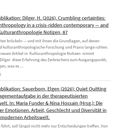
likation: Dilger, H. (2026). Crumbling certainties:
nthropology in a crisis-ridden contemporary — and
 Kulturanthropologie Notizen, 87
ten bröckeln — und mit ihnen die Grundlagen, auf denen
nd kulturanthropologische Forschung und Praxis lange ruhten.
 neuen Artikel in Kulturanthropologie Notizen nimmt
Dilger diese Erfahrung des Zerbrechens zum Ausgangspunkt,
en, was es ...
6
likation: Sauerborn, Elgen (2026): Quiet Quitting
agementaufgabe in der therapeutisierten
elt. In: Maria Funder & Nina Hossain (Hrsg.): Die
r Emotionen. Arbeit, Geschlecht und Diversität in
tmodernen Arbeitswelt.
 führt, soll längst nicht mehr nur Entscheidungen treffen. Von