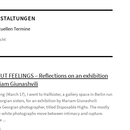
STALTUNGEN
tuellen Termine
icht
T FEELINGS – Reflections on an exhibition
iam Giunashvili
ng (March 17), I went to Halfsister, a gallery space in Berlin run
orgian sisters, for an exhibition by Mariam Giunashvili
a Georgian photographer, titled Disposable Highs. The mostly
-white photographs move between intimacy and rupture.
 ...
6