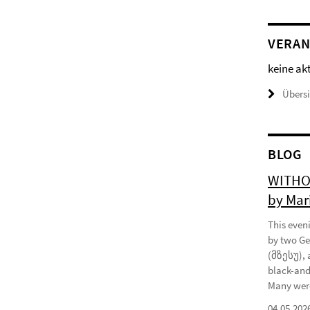
VERAN
keine ak
Übers
BLOG
WITHOU
by Mar
This eveni
by two Ge
(მზესუ), 
black-and
Many were
04.05.202