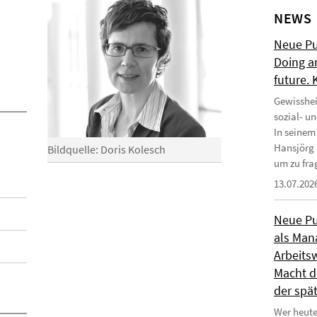
NEWS
Neue Pub
Doing a
future.
Gewisshei
sozial- u
In seinem
Hansjörg 
Bildquelle: Doris Kolesch
um zu frag
13.07.202
Neue Pub
als Man
Arbeitsw
Macht de
der spä
Wer heute