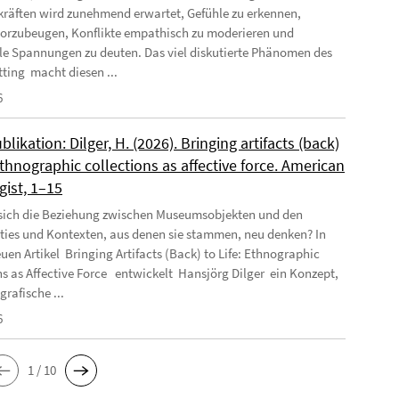
räften wird zunehmend erwartet, Gefühle zu erkennen,
orzubeugen, Konflikte empathisch zu moderieren und
e Spannungen zu deuten. Das viel diskutierte Phänomen des
tting macht diesen ...
6
likation: Dilger, H. (2026). Bringing artifacts (back)
 Ethnographic collections as affective force. American
gist, 1–15
 sich die Beziehung zwischen Museumsobjekten und den
es und Kontexten, aus denen sie stammen, neu denken? In
uen Artikel Bringing Artifacts (Back) to Life: Ethnographic
ns as Affective Force entwickelt Hansjörg Dilger ein Konzept,
rafische ...
6
1 / 10