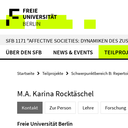
Springe
Service-
direkt
zu
Navigation
Inhalt
SFB 1171 "AFFECTIVE SOCIETIES: DYNAMIKEN DES 
ÜBER DEN SFB
NEWS & EVENTS
TEILPRO
Startseite
Teilprojekte
Schwerpunktbereich B: Repertoi
M.A. Karina Rocktäschel
Kontakt
Zur Person
Lehre
Forschung
Freie Universität Berlin