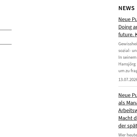
NEWS
Neue Pub
Doing a
future.
Gewisshei
sozial- u
In seinem
Hansjörg 
um zu frag
13.07.202
Neue Pub
als Man
Arbeitsw
Macht de
der spä
Wer heute