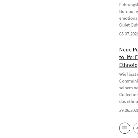
Führungsk
Burnout v
emotional
Quiet Qui
08.07.202
Neue Pub
to life:
Ethnolo
Wie lässt
Communiti
seinem ne
Collectio
das ethnog
29.06.202