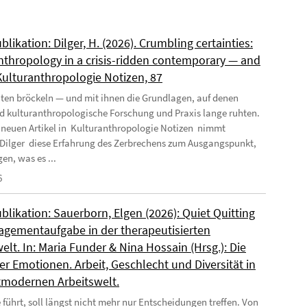
likation: Dilger, H. (2026). Crumbling certainties:
nthropology in a crisis-ridden contemporary — and
 Kulturanthropologie Notizen, 87
ten bröckeln — und mit ihnen die Grundlagen, auf denen
nd kulturanthropologische Forschung und Praxis lange ruhten.
 neuen Artikel in Kulturanthropologie Notizen nimmt
Dilger diese Erfahrung des Zerbrechens zum Ausgangspunkt,
en, was es ...
6
likation: Sauerborn, Elgen (2026): Quiet Quitting
agementaufgabe in der therapeutisierten
elt. In: Maria Funder & Nina Hossain (Hrsg.): Die
r Emotionen. Arbeit, Geschlecht und Diversität in
tmodernen Arbeitswelt.
 führt, soll längst nicht mehr nur Entscheidungen treffen. Von