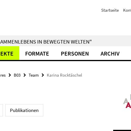
Startseite
Kon
ZUSAMMENLEBENS IN BEWEGTEN WELTEN"
JEKTE
FORMATE
PERSONEN
ARCHIV
res
B03
Team
Karina Rocktäschel
Publikationen