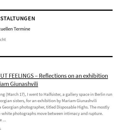
STALTUNGEN
tuellen Termine
icht
T FEELINGS – Reflections on an exhibition
iam Giunashvili
ng (March 17), I went to Halfsister, a gallery space in Berlin run
orgian sisters, for an exhibition by Mariam Giunashvili
a Georgian photographer, titled Disposable Highs. The mostly
-white photographs move between intimacy and rupture.
 ...
6