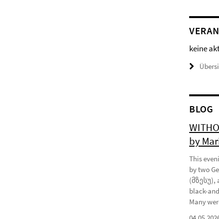
VERAN
keine ak
Übers
BLOG
WITHOU
by Mar
This eveni
by two Ge
(მზესუ), 
black-and
Many were
04.05.202