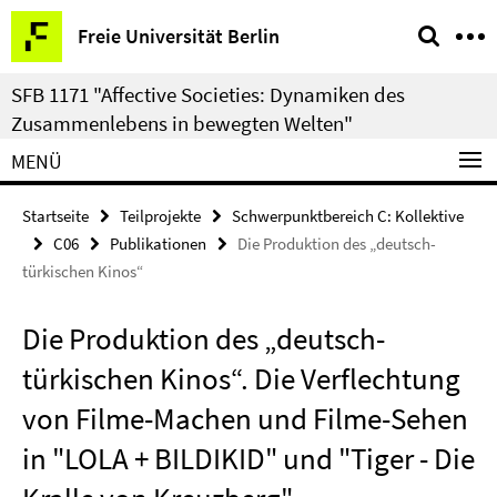
Springe
Service-
Freie Universität Berlin
direkt
Navigation
zu
SFB 1171 "Affective Societies: Dynamiken des
Inhalt
Zusammenlebens in bewegten Welten"
MENÜ
Startseite
Teilprojekte
Schwerpunktbereich C: Kollektive
C06
Publikationen
Die Produktion des „deutsch-
türkischen Kinos“
Die Produktion des „deutsch-
türkischen Kinos“. Die Verflechtung
von Filme-Machen und Filme-Sehen
in "LOLA + BILDIKID" und "Tiger - Die