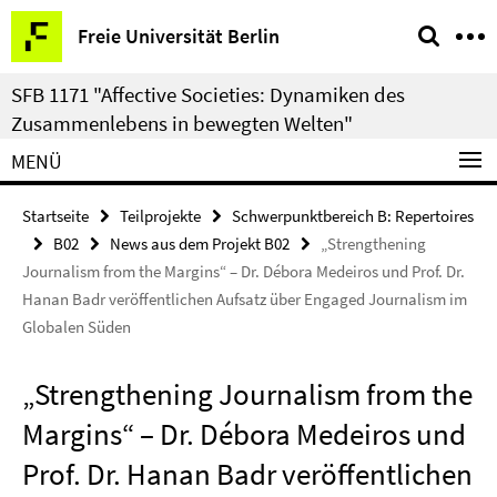
Springe
Service-
Freie Universität Berlin
direkt
Navigation
zu
SFB 1171 "Affective Societies: Dynamiken des
Inhalt
Zusammenlebens in bewegten Welten"
MENÜ
Startseite
Teilprojekte
Schwerpunktbereich B: Repertoires
B02
News aus dem Projekt B02
„Strengthening
Journalism from the Margins“ – Dr. Débora Medeiros und Prof. Dr.
Hanan Badr veröffentlichen Aufsatz über Engaged Journalism im
Globalen Süden
„Strengthening Journalism from the
Margins“ – Dr. Débora Medeiros und
Prof. Dr. Hanan Badr veröffentlichen