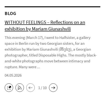
BLOG
WITHOUT FEELINGS – Reflections on an
exhibition by Mariam Giunashvili
This evening (March 17), I went to Halfsister, a gallery
space in Berlin run by two Georgian sisters, for an
exhibition by Mariam Giunashvili (მზესუ), a Georgian
photographer, titled Disposable Highs. The mostly black-
and-white photographs move between intimacy and
rupture. Many were ...
04.05.2026
1 / 10