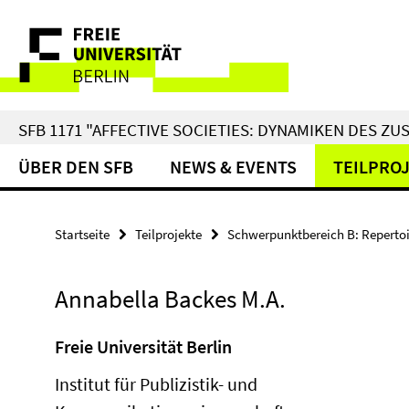
Springe
Service-
direkt
zu
Navigation
Inhalt
SFB 1171 "AFFECTIVE SOCIETIES: DYNAMIKEN DES 
ÜBER DEN SFB
NEWS & EVENTS
TEILPRO
Startseite
Teilprojekte
Schwerpunktbereich B: Repertoi
Annabella Backes M.A.
Freie Universität Berlin
Institut für Publizistik- und