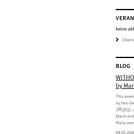
VERAN
keine ak
Übers
BLOG
WITHOU
by Mar
This eveni
by two Ge
(მზესუ), 
black-and
Many were
04.05.202