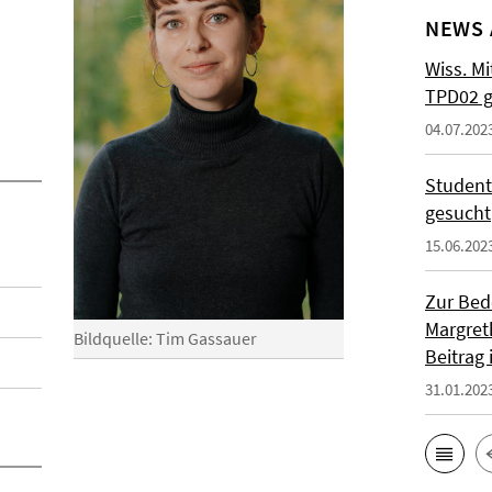
NEWS 
Wiss. Mi
TPD02 g
04.07.202
Studenti
gesucht
15.06.202
Zur Bed
Margret
Bildquelle: Tim Gassauer
Beitrag
31.01.202