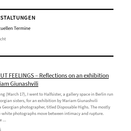
STALTUNGEN
tuellen Termine
icht
T FEELINGS – Reflections on an exhibition
iam Giunashvili
ng (March 17), I went to Halfsister, a gallery space in Berlin run
orgian sisters, for an exhibition by Mariam Giunashvili
a Georgian photographer, titled Disposable Highs. The mostly
-white photographs move between intimacy and rupture.
 ...
6