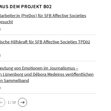
AUS DEM PROJEKT B02
tarbeiter:in (PreDoc) für SFB Affective Societies
esucht
3
sche Hilfskraft für SFB Affective Societies TPD02
3
eutung von Emotionen im Journalismus –
h Lünenborg und Débora Medeiros veröffentlichen
 in Sammelband
3
1 / 10