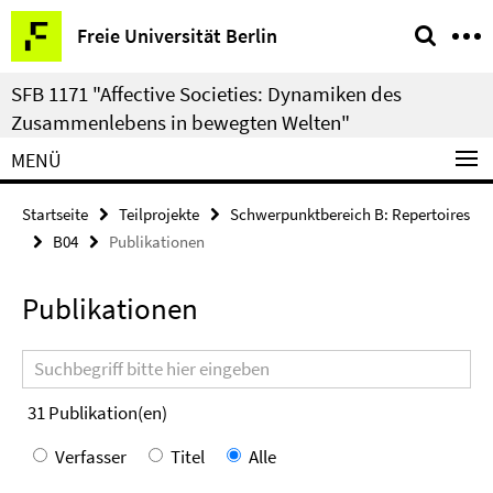
Springe
Service-
Freie Universität Berlin
direkt
Navigation
zu
SFB 1171 "Affective Societies: Dynamiken des
Inhalt
Zusammenlebens in bewegten Welten"
MENÜ
Startseite
Teilprojekte
Schwerpunktbereich B: Repertoires
B04
Publikationen
Publikationen
Suchbegriff
31
Publikation(en)
Verfasser
Titel
Alle