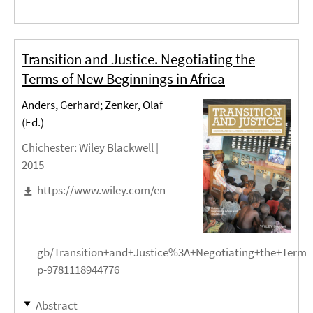
Transition and Justice. Negotiating the
Terms of New Beginnings in Africa
Anders, Gerhard; Zenker, Olaf
(Ed.)
Chichester
: Wiley Blackwell |
2015
https://www.wiley.com/en-
gb/Transition+and+Justice%3A+Negotiating+the+Terms
p-9781118944776
Abstract