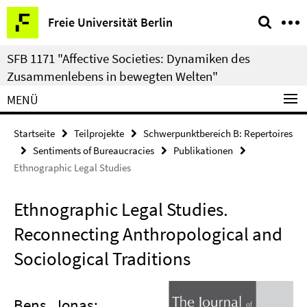
Springe
Service-
Freie Universität Berlin
direkt
Navigation
zu
SFB 1171 "Affective Societies: Dynamiken des
Inhalt
Zusammenlebens in bewegten Welten"
MENÜ
Startseite
Teilprojekte
Schwerpunktbereich B: Repertoires
Sentiments of Bureaucracies
Publikationen
Ethnographic Legal Studies
Ethnographic Legal Studies.
Reconnecting Anthropological and
Sociological Traditions
Bens, Jonas;