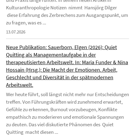
und Praxis lange ruhten. In seinem neuen Artikel in
Kulturanthropologie Notizen nimmt Hansjörg Dilger
diese Erfahrung des Zerbrechens zum Ausgangspunkt, um
zu fragen, was es ...
13.07.2026
Neue Publikation: Sauerborn, Elgen (2026): Quiet
Quitting als Managementaufgabe in der
therapeutisierten Arbeitswelt. In: Maria Funder & Nina
Hossain (Hrsg.): Die Macht der Emotionen. Arbeit,
Geschlecht und Diversität in der spätmodernen
Arbeitswelt.
Wer heute führt, soll längst nicht mehr nur Entscheidungen
treffen. Von Führungskräften wird zunehmend erwartet,
Gefühle zu erkennen, Burnout vorzubeugen, Konflikte
empathisch zu moderieren und emotionale Spannungen
zu deuten. Das viel diskutierte Phänomen des Quiet
Quitting macht diesen ...