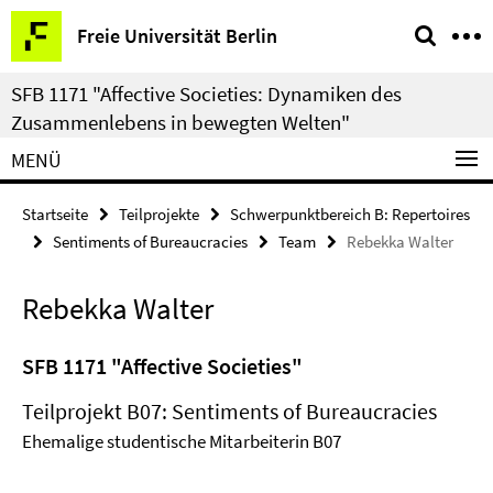
Springe
Service-
Freie Universität Berlin
direkt
Navigation
zu
SFB 1171 "Affective Societies: Dynamiken des
Inhalt
Zusammenlebens in bewegten Welten"
MENÜ
Startseite
Teilprojekte
Schwerpunktbereich B: Repertoires
Sentiments of Bureaucracies
Team
Rebekka Walter
Rebekka Walter
SFB 1171 "Affective Societies"
Teilprojekt B07: Sentiments of Bureaucracies
Ehemalige studentische Mitarbeiterin B07