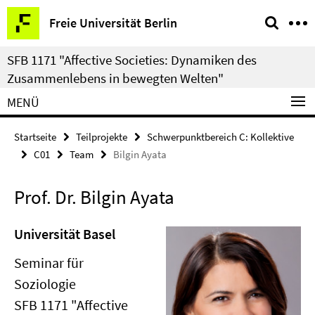
Springe
Service-
Freie Universität Berlin
direkt
Navigation
zu
SFB 1171 "Affective Societies: Dynamiken des
Inhalt
Zusammenlebens in bewegten Welten"
MENÜ
Startseite
Teilprojekte
Schwerpunktbereich C: Kollektive
C01
Team
Bilgin Ayata
Prof. Dr. Bilgin Ayata
Universität Basel
Seminar für
Soziologie
SFB 1171 "Affective