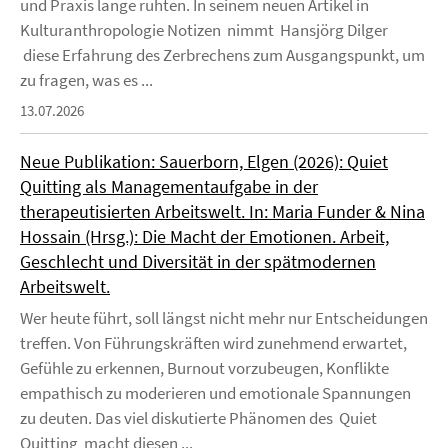
und Praxis lange ruhten. In seinem neuen Artikel in
Kulturanthropologie Notizen nimmt Hansjörg Dilger
diese Erfahrung des Zerbrechens zum Ausgangspunkt, um
zu fragen, was es ...
13.07.2026
Neue Publikation: Sauerborn, Elgen (2026): Quiet
Quitting als Managementaufgabe in der
therapeutisierten Arbeitswelt. In: Maria Funder & Nina
Hossain (Hrsg.): Die Macht der Emotionen. Arbeit,
Geschlecht und Diversität in der spätmodernen
Arbeitswelt.
Wer heute führt, soll längst nicht mehr nur Entscheidungen
treffen. Von Führungskräften wird zunehmend erwartet,
Gefühle zu erkennen, Burnout vorzubeugen, Konflikte
empathisch zu moderieren und emotionale Spannungen
zu deuten. Das viel diskutierte Phänomen des Quiet
Quitting macht diesen ...