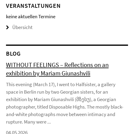
VERANSTALTUNGEN
keine aktuellen Termine
Übersicht
BLOG
WITHOUT FEELINGS – Reflections on an
exhibition by Mariam Giunashvili
This evening (March 17), I went to Halfsister, a gallery
space in Berlin run by two Georgian sisters, for an
exhibition by Mariam Giunashvili (მზესუ), a Georgian
photographer, titled Disposable Highs. The mostly black-
and-white photographs move between intimacy and
rupture. Many were ...
04.05.2026