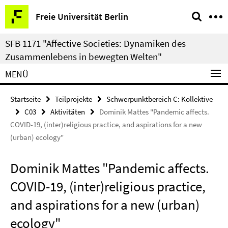
Springe
Service-
Freie Universität Berlin
direkt
Navigation
zu
SFB 1171 "Affective Societies: Dynamiken des
Inhalt
Zusammenlebens in bewegten Welten"
MENÜ
Startseite
Teilprojekte
Schwerpunktbereich C: Kollektive
C03
Aktivitäten
Dominik Mattes "Pandemic affects.
COVID-19, (inter)religious practice, and aspirations for a new
(urban) ecology"
Dominik Mattes "Pandemic affects.
COVID-19, (inter)religious practice,
and aspirations for a new (urban)
ecology"