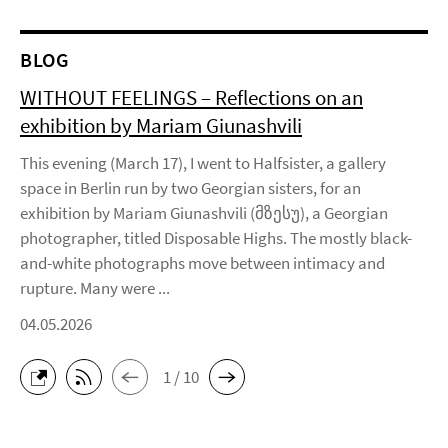
BLOG
WITHOUT FEELINGS – Reflections on an
exhibition by Mariam Giunashvili
This evening (March 17), I went to Halfsister, a gallery
space in Berlin run by two Georgian sisters, for an
exhibition by Mariam Giunashvili (მზესუ), a Georgian
photographer, titled Disposable Highs. The mostly black-
and-white photographs move between intimacy and
rupture. Many were ...
04.05.2026
1 / 10