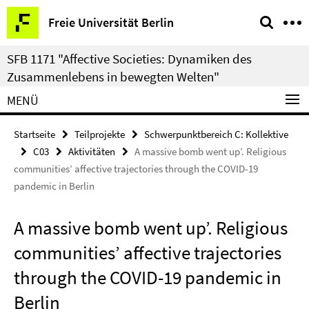
Springe
Service-
Freie Universität Berlin
direkt
Navigation
zu
SFB 1171 "Affective Societies: Dynamiken des
Inhalt
Zusammenlebens in bewegten Welten"
MENÜ
Startseite
Teilprojekte
Schwerpunktbereich C: Kollektive
C03
Aktivitäten
A massive bomb went up’. Religious
communities’ affective trajectories through the COVID-19
pandemic in Berlin
A massive bomb went up’. Religious
communities’ affective trajectories
through the COVID-19 pandemic in
Berlin