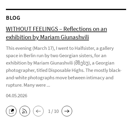
BLOG
WITHOUT FEELINGS – Reflections on an
exhibition by Mariam Giunashvili
This evening (March 17), I went to Halfsister, a gallery
space in Berlin run by two Georgian sisters, for an
exhibition by Mariam Giunashvili (მზესუ), a Georgian
photographer, titled Disposable Highs. The mostly black-
and-white photographs move between intimacy and
rupture. Many were ...
04.05.2026
1 / 10