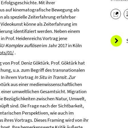
Erfolgsgeschichte. Mit ihrer
kus auf kinematografische Bewegung als
n als spezielle Zeiterfahrung erfahrbar
 Videokunst könne als Zeiterfahrung im
ierung identifiziert werden. Neben einem
n Prof. Heidenreichs Vortrag jene
SU-Komplex auflösen
im Jahr 2017 in Köln
ots/01/
.
von Prof. Deniz Göktürk. Prof. Göktürk hat
chung, u.a. zum Begriff des transnationalen
. In ihrem Vortrag
In Situ in Transit. Zur
öktürk aus einer medienwissenschaftlichen
l einer umweltlichen Gesamtsicht. Migration
die Bezüglichkeiten zwischen Natur, Umwelt,
pft sind. Die Frage nach der Sichtbarkeit,
entarischen Perspektiven, wie auch im
 ihres Vortrags. Dieses Framing wird von ihr
ichnet. Ihre bemerkenswerte Kritik äußerte