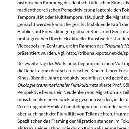
historischen Rahmung des deutsch-türkischen Kinos als 
medientheoretischen Perspektivierung legte sie den Fo
Temporalität oder Multitemporalität, durch die Migratio
gemacht werden kann. Die geschichtsbildende Kraft der
Hinblick auf Entwicklungen globaler Kunst und Gentrifiz
umfangreichen Überblick aktueller Kunstwerke standen i
Videospots im Zentrum, die im Rahmen des
Tribunals N
präsentiert wurden. Vgl.
http://tribunal-spots.net/de/sp
Der zweite Tag des Workshops begann mit einem Vortrag 
die Debatte zum deutsch-türkischen Kino mit ihrer Fors
Kinos, über die Jahre produktiv beeinflusst und geprägt
Ökologie trans/nationaler Filmkultur
etablierte Prof. G
Perspektive heraus ein Neudenken von Migration als Tei
muss hier als eine Entwicklung gesehen werden, in der 
Verortung und Mobilität unabdingbar miteinander verknü
aber auch nach der Pluralität von Teilansichten, fragm
Spezifischen das Framing der Migration standen im Fokus
als Praxis einer Ethnologie durch Kulturalisierung beze