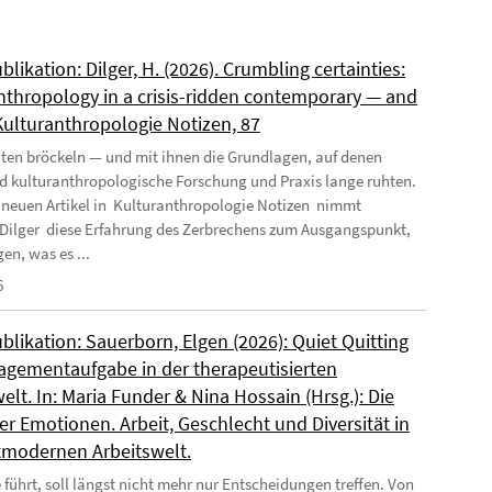
likation: Dilger, H. (2026). Crumbling certainties:
nthropology in a crisis-ridden contemporary — and
 Kulturanthropologie Notizen, 87
ten bröckeln — und mit ihnen die Grundlagen, auf denen
nd kulturanthropologische Forschung und Praxis lange ruhten.
 neuen Artikel in Kulturanthropologie Notizen nimmt
Dilger diese Erfahrung des Zerbrechens zum Ausgangspunkt,
en, was es ...
6
likation: Sauerborn, Elgen (2026): Quiet Quitting
agementaufgabe in der therapeutisierten
elt. In: Maria Funder & Nina Hossain (Hrsg.): Die
r Emotionen. Arbeit, Geschlecht und Diversität in
tmodernen Arbeitswelt.
 führt, soll längst nicht mehr nur Entscheidungen treffen. Von