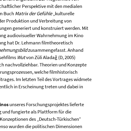
chaftlicher Perspektive mit den medialen
em Buch
Matrix der Gefühle
„kulturelle
 der Produktion und Verbreitung von
ungen generiert und konstruiert werden. Mit
tung audiovisueller Wahrnehmung im Kino
rung hat Dr. Lehmann filmtheoretisch
ehmungsbild
zusammengefasst. Anhand
nsehfilms
Wut
von Züli Aladağ (D, 2005)
ch nachvollziehbar. Theorien und Konzepte
rungsprozessen, welche filmhistorisch
trages. Im letzten Teil des Vortrages widmete
fentlich in Erscheinung treten und dabei in
Kinos
unseres Forschungsprojektes lieferte
nd fungierte als Plattform für die
 Konzeptionen des „Deutsch-Türkischen“
ebenso wurden die politischen Dimensionen