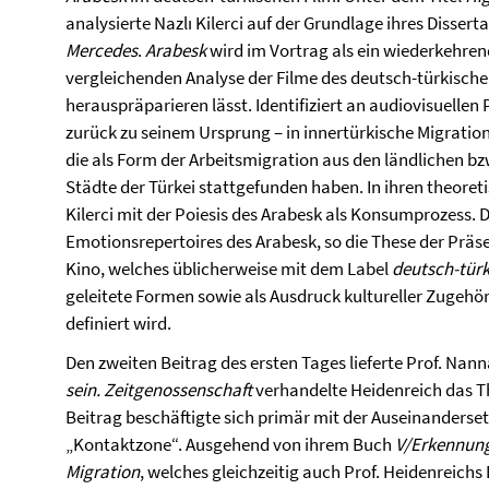
analysierte Nazlı Kilerci auf der Grundlage ihres Disser
Mercedes
.
Arabesk
wird im Vortrag als ein wiederkehren
vergleichenden Analyse der Filme des deutsch-türkisch
herauspräparieren lässt. Identifiziert an audiovisuelle
zurück zu seinem Ursprung – in innertürkische Migrati
die als Form der Arbeitsmigration aus den ländlichen bz
Städte der Türkei stattgefunden haben. In ihren theore
Kilerci mit der Poiesis des Arabesk als Konsumprozess. 
Emotionsrepertoires des Arabesk, so die These der Präse
Kino, welches üblicherweise mit dem Label
deutsch-türk
geleitete Formen sowie als Ausdruck kultureller Zugehö
definiert wird.
Den zweiten Beitrag des ersten Tages lieferte Prof. Nan
sein. Zeitgenossenschaft
verhandelte Heidenreich das T
Beitrag beschäftigte sich primär mit der Auseinanderse
„Kontaktzone“. Ausgehend von ihrem Buch
V/Erkennung
Migration
, welches gleichzeitig auch Prof. Heidenreichs D