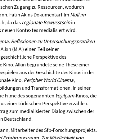
rischen Zugang zu Ressourcen, wodurch
kann. Fatih Akıns Dokumentarfilm
Müll im
ch, da das
regionale Bewusstsein
in
neuen Kontextes medialisiert wird.
nema. Reflexionen zu Untersuchungspratiken
Alkın (M.A ) einen Teil seiner
lmgeschichtliche Perspektive des
 Kino. Alkın begründete seine These einer
spielen aus der Geschichte des Kinos in der
ionale Kino,
Peripher World Cinema
,
tbildungen und Transformationen. In seiner
 die Filme des sogenannten
Yeşilçam-
Kinos
,
die
us einer türkischen Perspektive erzählen.
itrag zum medialisierten Dialog zwischen der
in Deutschland.
ann, Mitarbeiter des Sfb-Forschungsprojekts.
d Erfahrungsraum. Zur Möglichkeit von