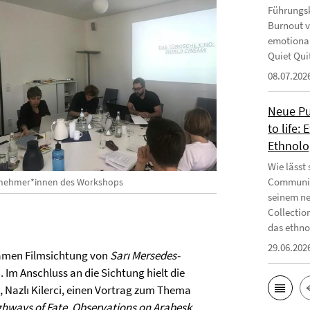
Führungsk
Burnout v
emotional
Quiet Qui
08.07.202
Neue Pub
to life:
Ethnolo
Wie lässt
Communiti
lnehmer*innen des Workshops
seinem ne
Collectio
das ethnog
29.06.202
samen Filmsichtung von
Sarı Mersedes-
Im Anschluss an die Sichtung hielt die
 Nazlı Kilerci, einen Vortrag zum Thema
hways of Fate. Observations on Arabesk