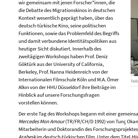
wir gemeinsam mit jenen Forscher*innen, die
die Debatte des Migrationskinos in deutschen
Kontext wesentlich geprägt haben, über das
deutsch-türkische Kino, seine politischen
Funktionen, sowie das Problemfeld des Begriffs
und damit verbundene Identitätspolitiken aus
heutiger Sicht diskutiert. Innerhalb des
zweitägigen Workshops haben Prof. Deniz
Göktürk aus der University of California,
Berkeley, Prof. Nanna Heidenreich von der
Internationalen Filmschule Köln und M.A. Ömer
Tei
Alkın von der HHU Düsseldorf ihre Beiträge im
Hinblick auf unsere Forschungsfragen
vorstellen können.
Der erste Tag des Workshops begann mit einer gemein
Mercedes Mon Amour
(TR/FR/CH/D 1992) von Tunç Okan. 
Mitarbeiterin und Doktorandin des Forschungsprojektes,
Arabesk
im deutsch-türkischen Film. Unter dem Titel
Hig