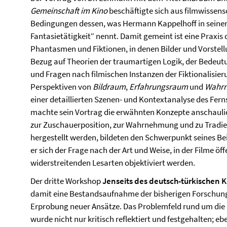
Gemeinschaft im Kino
beschäftigte sich aus filmwissens
Bedingungen dessen, was Hermann Kappelhoff in sein
Fantasietätigkeit“ nennt. Damit gemeint ist eine Praxis
Phantasmen und Fiktionen, in denen Bilder und Vorstell
Bezug auf Theorien der traumartigen Logik, der Bedeu
und Fragen nach filmischen Instanzen der Fiktionalisie
Perspektiven von
Bildraum
,
Erfahrungsraum
und
Wahrn
einer detaillierten Szenen- und Kontextanalyse des Fer
machte sein Vortrag die erwähnten Konzepte anschauli
zur Zuschauerposition, zur Wahrnehmung und zu Tradie
hergestellt werden, bildeten den Schwerpunkt seines Bei
er sich der Frage nach der Art und Weise, in der Filme öf
widerstreitenden Lesarten objektiviert werden.
Der dritte Workshop
Jenseits des deutsch-türkischen 
damit eine Bestandsaufnahme der bisherigen Forschung u
Erprobung neuer Ansätze. Das Problemfeld rund um die
wurde nicht nur kritisch reflektiert und festgehalten; 