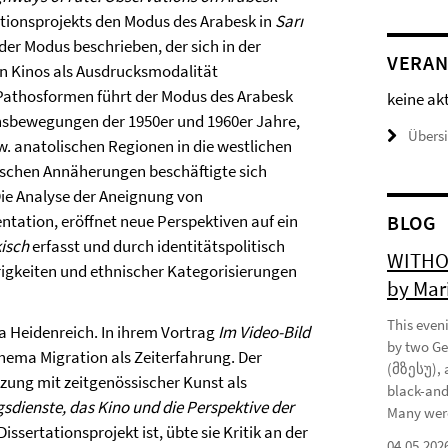
tationsprojekts den Modus des Arabesk in
Sarı
der Modus beschrieben, der sich in der
VERAN
en Kinos als Ausdrucksmodalität
n Pathosformen führt der Modus des Arabesk
keine ak
onsbewegungen der 1950er und 1960er Jahre,
Übers
w. anatolischen Regionen in die westlichen
tischen Annäherungen beschäftigte sich
Die Analyse der Aneignung von
ntation, eröffnet neue Perspektiven auf ein
BLOG
isch
erfasst und durch identitätspolitisch
WITHOU
rigkeiten und ethnischer Kategorisierungen
by Mar
This eveni
na Heidenreich. In ihrem Vortrag
Im Video-Bild
by two Ge
hema Migration als Zeiterfahrung. Der
(მზესუ), 
tzung mit zeitgenössischer Kunst als
black-and
sdienste, das Kino und die Perspektive der
Many were
issertationsprojekt ist, übte sie Kritik an der
04.05.202