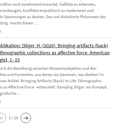
räften wird zunehmend erwartet, Gefühle zu erkennen,
orzubeugen, Konflikte empathisch zu moderieren und
e Spannungen zu deuten. Das viel diskutierte Phänomen des
tting macht diesen ...
6
likation: Dilger, H. (2026). Bringing artifacts (back)
 Ethnographic collections as affective force. American
gist, 1–15
 sich die Beziehung zwischen Museumsobjekten und den
es und Kontexten, aus denen sie stammen, neu denken? In
uen Artikel Bringing Artifacts (Back) to Life: Ethnographic
ns as Affective Force entwickelt Hansjörg Dilger ein Konzept,
rafische ...
6
1 / 10