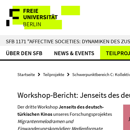
Springe
Service-
direkt
zu
Navigation
Inhalt
SFB 1171 "AFFECTIVE SOCIETIES: DYNAMIKEN DES 
ÜBER DEN SFB
NEWS & EVENTS
TEILPRO
Startseite
Teilprojekte
Schwerpunktbereich C: Kollekti
Workshop-Bericht: Jenseits des de
Der dritte Workshop
Jenseits des deutsch-
türkischen Kinos
unseres Forschungsprojektes
Migrantenmelodramen und
Einwanderungskomödien: Medienformate