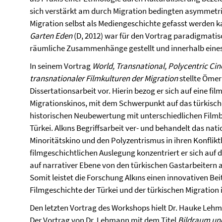
sich verstärkt am durch Migration bedingten asymmet
Migration selbst als Mediengeschichte gefasst werden 
Garten Eden
(D, 2012) war für den Vortrag paradigmatis
räumliche Zusammenhänge gestellt und innerhalb eines 
In seinem Vortrag
World, Transnational, Polycentric Ci
transnationaler Filmkulturen der Migration
stellte Ömer 
Dissertationsarbeit vor. Hierin bezog er sich auf eine fi
Migrationskinos, mit dem Schwerpunkt auf das türkische
historischen Neubewertung mit unterschiedlichen Filmbe
Türkei. Alkıns Begriffsarbeit ver- und behandelt das nat
Minoritätskino und den Polyzentrismus in ihren Konflik
filmgeschichtlichen Auslegung konzentriert er sich auf
auf narrativer Ebene von den türkischen Gastarbeitern a
Somit leistet die Forschung Alkıns einen innovativen Be
Filmgeschichte der Türkei und der türkischen Migration 
Den letzten Vortrag des Workshops hielt Dr. Hauke Lehm
Der Vortrag von Dr. Lehmann mit dem Titel
Bildraum un