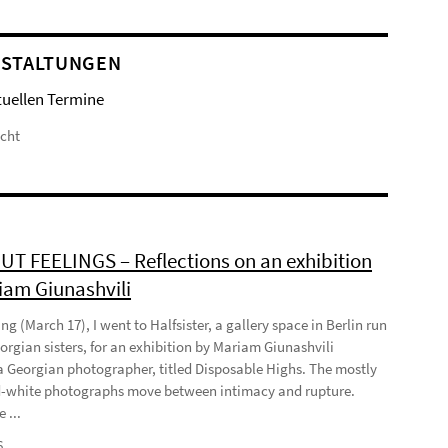
STALTUNGEN
tuellen Termine
icht
T FEELINGS – Reflections on an exhibition
iam Giunashvili
ng (March 17), I went to Halfsister, a gallery space in Berlin run
orgian sisters, for an exhibition by Mariam Giunashvili
a Georgian photographer, titled Disposable Highs. The mostly
-white photographs move between intimacy and rupture.
 ...
6