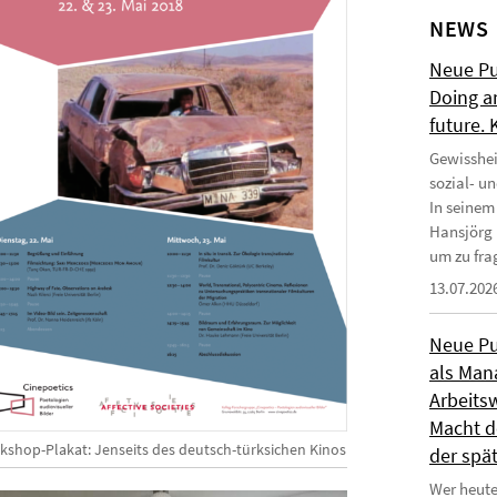
NEWS
Neue Pub
Doing a
future.
Gewisshei
sozial- u
In seinem
Hansjörg 
um zu frag
13.07.202
Neue Pub
als Man
Arbeitsw
Macht de
kshop-Plakat: Jenseits des deutsch-türksichen Kinos
der spä
Wer heute