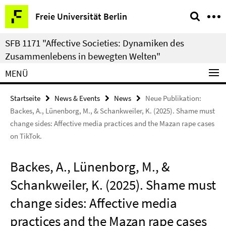
Springe
Service-
Freie Universität Berlin
direkt
Navigation
zu
SFB 1171 "Affective Societies: Dynamiken des
Inhalt
Zusammenlebens in bewegten Welten"
MENÜ
Startseite
News & Events
News
Neue Publikation:
Backes, A., Lünenborg, M., & Schankweiler, K. (2025). Shame must
change sides: Affective media practices and the Mazan rape cases
on TikTok.
Backes, A., Lünenborg, M., &
Schankweiler, K. (2025). Shame must
change sides: Affective media
practices and the Mazan rape cases