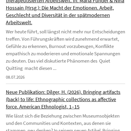
therapeutisierten Arbeitswelt. In: Maria Funder & Nina
Hossain (Hrsg.): Die Macht der Emotionen. Arbeit,
Geschlecht und Diversität in der spätmodernen
Arbeitswelt.
Wer heute führt, soll längst nicht mehr nur Entscheidungen
treffen. Von Führungskräften wird zunehmend erwartet,
Gefühle zu erkennen, Burnout vorzubeugen, Konflikte
empathisch zu moderieren und emotionale Spannungen
zu deuten. Das viel diskutierte Phänomen des Quiet
Quitting macht diesen ...
08.07.2026
Neue Publikation: Dilger, H. (2026). Bringing artifacts
(back) to life: Ethnographic collections as affective
force. American Ethnologist, 1–15
Wie lässt sich die Beziehung zwischen Museumsobjekten
und den Communities und Kontexten, aus denen sie
stammen, neu denken? In seinem neuen Artikel Bringing