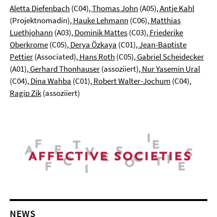
Aletta Diefenbach
(C04)
, Thomas John
(A05)
, Antje Kahl
(Projektnomadin)
, Hauke Lehmann
(C06)
, Matthias
Luethjohann
(A03)
, Dominik Mattes
(C03)
, Friederike
Oberkrome
(C05)
, Derya Özkaya
(C01)
, Jean-Baptiste
Pettier
(Associated)
, Hans Roth
(C05)
, Gabriel Scheidecker
(A01)
, Gerhard Thonhauser
(assoziiert)
, Nur Yasemin Ural
(C04)
, Dina Wahba
(C01)
, Robert Walter-Jochum
(C04)
,
Ragip Zik
(assoziiert)
NEWS