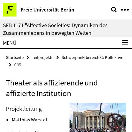
Springe
Service-
Freie Universität Berlin
direkt
Navigation
zu
SFB 1171 "Affective Societies: Dynamiken des
Inhalt
Zusammenlebens in bewegten Welten"
MENÜ
Startseite
Teilprojekte
Schwerpunktbereich C: Kollektive
C05
Theater als affizierende und
affizierte Institution
Projektleitung
Matthias Warstat